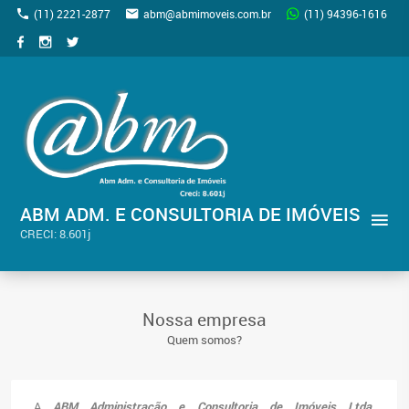
(11) 2221-2877
abm@abmimoveis.com.br
(11) 94396-1616
ABM ADM. E CONSULTORIA DE IMÓVEIS
CRECI: 8.601j
Nossa empresa
Quem somos?
A
ABM Administração e Consultoria de Imóveis Ltda
,