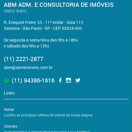
ABM ADM. E CONSULTORIA DE IMÓVEIS
CRECI: 8.601j
R. Ezequiel Freire, 55 - 11º Andar - Sala 113
Santana - São Paulo - SP - CEP: 02034-000
De segunda a sexta-feira das 9hs a 18hs
e sábado das 9hs a 12hs
(11) 2221-2877
abm@abmimoveis.com.br
(11) 94396-1616
Links
Home
Confira as principais ofertas de imóvel da nossa página
Contato
Quer encontrar o imóvel ideal para você e sua família?