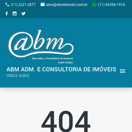
(11) 2221-2877
abm@abmimoveis.com.br
(11) 94396-1616
ABM ADM. E CONSULTORIA DE IMÓVEIS
CRECI: 8.601j
404