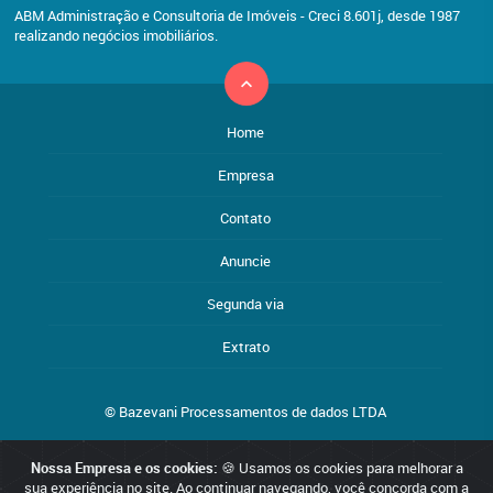
ABM Administração e Consultoria de Imóveis - Creci 8.601j, desde 1987
realizando negócios imobiliários.
Home
Empresa
Contato
Anuncie
Segunda via
Extrato
© Bazevani Processamentos de dados LTDA
Nossa Empresa e os cookies:
🍪 Usamos os cookies para melhorar a
Reservamo-nos o direito de qualquer erro de digitação, assim como
sua experiência no site. Ao continuar navegando, você concorda com a
o direito de alterar, a qualquer momento, sem prévio aviso, os