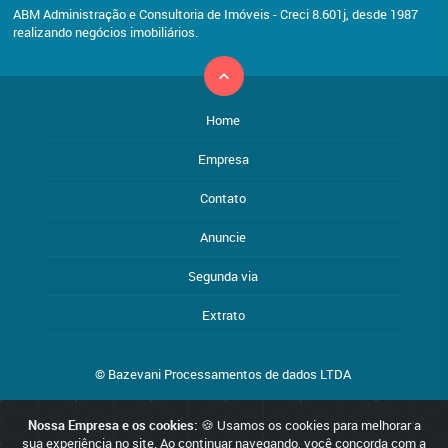
ABM Administração e Consultoria de Imóveis - Creci 8.601j, desde 1987
realizando negócios imobiliários.
Home
Empresa
Contato
Anuncie
Segunda via
Extrato
© Bazevani Processamentos de dados LTDA
Nossa Empresa e os cookies:
🍪 Usamos os cookies para melhorar a
Reservamo-nos o direito de qualquer erro de digitação, assim como
sua experiência no site. Ao continuar navegando, você concorda com a
o direito de alterar, a qualquer momento, sem prévio aviso, os