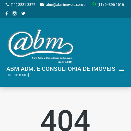
(11) 2221-2877
abm@abmimoveis.com.br
(11) 94396-1616
ABM ADM. E CONSULTORIA DE IMÓVEIS
CRECI: 8.601j
404