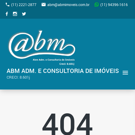
(11) 2221-2877
abm@abmimoveis.com.br
(11) 94396-1616
ABM ADM. E CONSULTORIA DE IMÓVEIS
CRECI: 8.601j
404