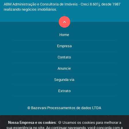
ABM Administração e Consultoria de Imóveis - Creci 8.601j, desde 1987
realizando negócios imobiliários.
Home
Empresa
Contato
Anuncie
Segunda via
Extrato
© Bazevani Processamentos de dados LTDA
Nossa Empresa e os cookies:
🍪 Usamos os cookies para melhorar a
Reservamo-nos o direito de qualquer erro de digitação, assim como
sua experiência no site. Ao continuar navegando, você concorda com a
o direito de alterar, a qualquer momento, sem prévio aviso, os